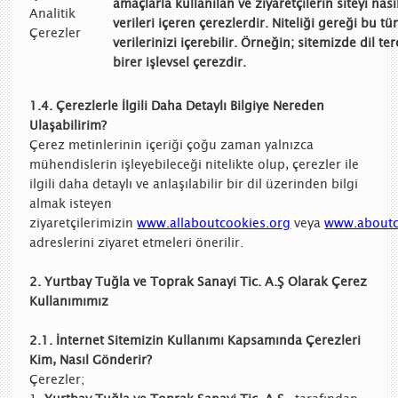
amaçlarla kullanılan ve ziyaretçilerin siteyi nas
Analitik
verileri içeren çerezlerdir. Niteliği gereği bu tü
Çerezler
verilerinizi içerebilir. Örneğin; sitemizde dil t
birer işlevsel çerezdir.
1.4. Çerezlerle İlgili Daha Detaylı Bilgiye Nereden
Ulaşabilirim?
Çerez metinlerinin içeriği çoğu zaman yalnızca
mühendislerin işleyebileceği nitelikte olup, çerezler ile
ilgili daha detaylı ve anlaşılabilir bir dil üzerinden bilgi
almak isteyen
ziyaretçilerimizin
www.allaboutcookies.org
veya
www.aboutc
adreslerini ziyaret etmeleri önerilir.
2.
Yurtbay Tuğla ve Toprak Sanayi Tic. A.Ş Olarak Çerez
Kullanımımız
2.1. İnternet Sitemizin Kullanımı Kapsamında Çerezleri
Kim, Nasıl Gönderir?
Çerezler;