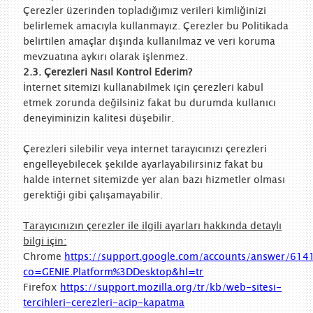
Çerezler üzerinden topladığımız verileri kimliğinizi
belirlemek amacıyla kullanmayız. Çerezler bu Politikada
belirtilen amaçlar dışında kullanılmaz ve veri koruma
mevzuatına aykırı olarak işlenmez.
2.3. Çerezleri Nasıl Kontrol Ederim?
İnternet sitemizi kullanabilmek için çerezleri kabul
etmek zorunda değilsiniz fakat bu durumda kullanıcı
deneyiminizin kalitesi düşebilir.
Çerezleri silebilir veya internet tarayıcınızı çerezleri
engelleyebilecek şekilde ayarlayabilirsiniz fakat bu
halde internet sitemizde yer alan bazı hizmetler olması
gerektiği gibi çalışamayabilir.
Tarayıcınızın çerezler ile ilgili ayarları hakkında detaylı
bilgi için:
Chrome
https://support.google.com/accounts/answer/614
co=GENIE.Platform%3DDesktop&hl=tr
Firefox
https://support.mozilla.org/tr/kb/web-sitesi-
tercihleri-cerezleri-acip-kapatma