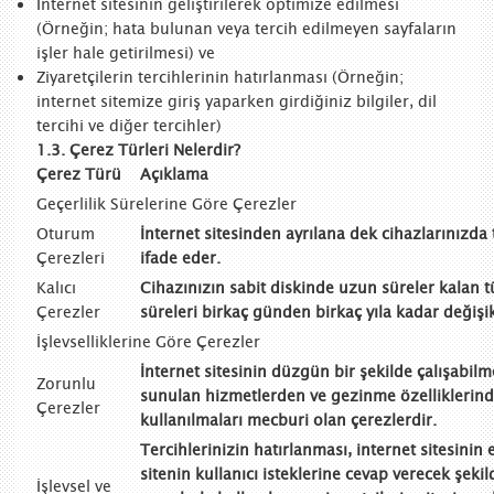
İnternet sitesinin geliştirilerek optimize edilmesi
(Örneğin; hata bulunan veya tercih edilmeyen sayfaların
işler hale getirilmesi) ve
Ziyaretçilerin tercihlerinin hatırlanması (Örneğin;
internet sitemize giriş yaparken girdiğiniz bilgiler, dil
tercihi ve diğer tercihler)
1.3. Çerez Türleri Nelerdir?
Çerez Türü
Açıklama
Geçerlilik Sürelerine Göre Çerezler
Oturum
İnternet sitesinden ayrılana dek cihazlarınızda 
Çerezleri
ifade eder.
Kalıcı
Cihazınızın sabit diskinde uzun süreler kalan t
Çerezler
süreleri birkaç günden birkaç yıla kadar değişi
İşlevselliklerine Göre Çerezler
İnternet sitesinin düzgün bir şekilde çalışabilme
Zorunlu
sunulan hizmetlerden ve gezinme özelliklerind
Çerezler
kullanılmaları mecburi olan çerezlerdir.
Tercihlerinizin hatırlanması, internet sitesinin 
sitenin kullanıcı isteklerine cevap verecek şeki
İşlevsel ve